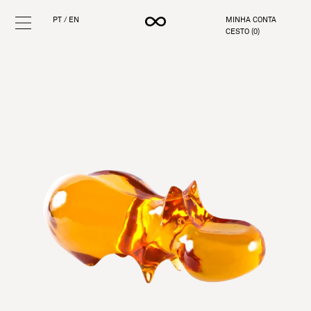
PT
/
EN
MINHA CONTA
CESTO (
0
)
Pular
para
o
conteúdo