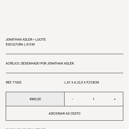
JONATHAN ADLER • LUCITE
ESCULTURA L.61CM
ACRÍLICO. DESENHADO POR JONATHAN ADLER.
REF. 71925
L.61 X A.23,5 X P.27,9CM
€900,00
-
+
ADICIONAR AO CESTO