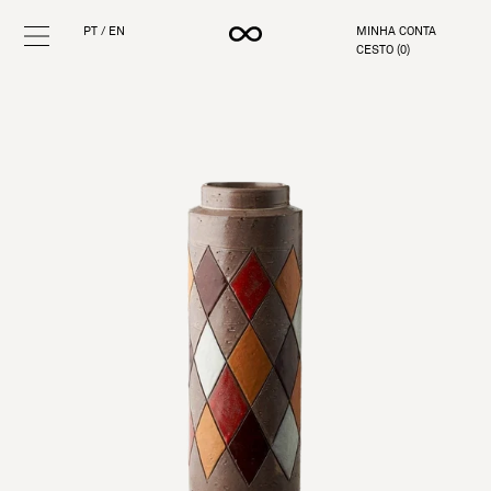
PT
/
EN
MINHA CONTA
CESTO (
0
)
Pular
para
o
conteúdo