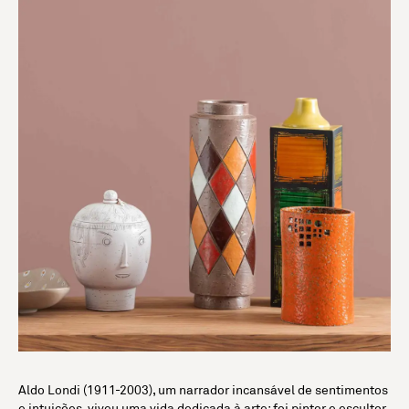
Aldo Londi (1911-2003), um narrador incansável de sentimentos
e intuições, viveu uma vida dedicada à arte: foi pintor e escultor,