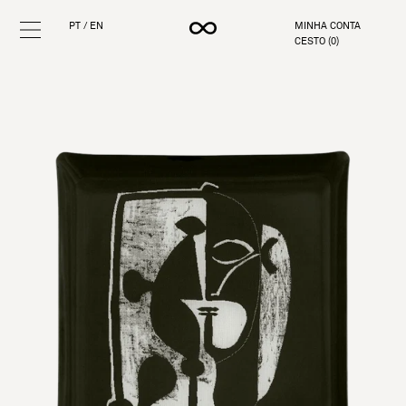
PT
/
EN
MINHA CONTA
CESTO (
0
)
Pular
para
o
conteúdo