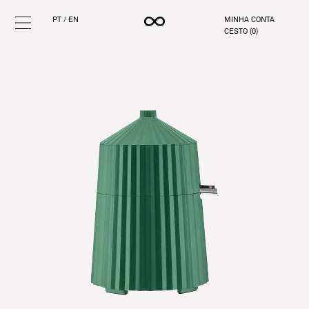
PT
/
EN
MINHA CONTA
CESTO (
0
)
Pular
para
o
conteúdo