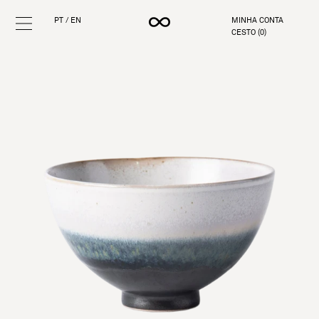
PT
/
EN
MINHA CONTA
CESTO (
0
)
Pular
para
o
conteúdo